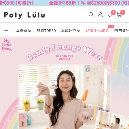
可累折）
全館3件88折！🦄 滿$2500折$300 (可累折）
0
0
NEW
本周新品
熱銷TOP30
涼感研究室
彩虹小馬聯名
門市資