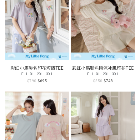
彩虹小馬聯名印花短版TEE
彩虹小馬聯名瞬涼冰肌印花TEE
F
L
XL
2XL
3XL
F
L
XL
2XL
3XL
$790
$695
$850
$748