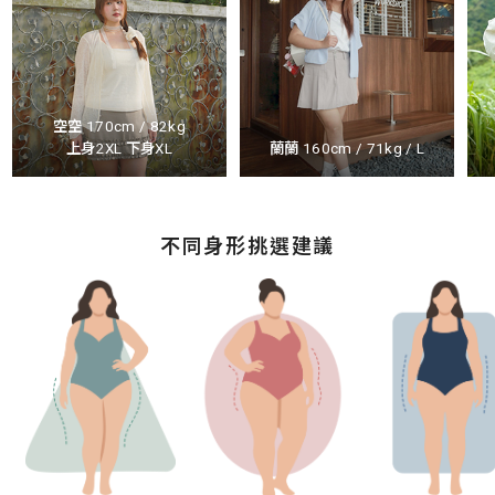
空空 170cm / 82kg
上身2XL 下身XL
蘭蘭 160cm / 71kg / L
不同身形挑選建議