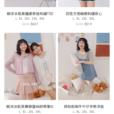
瞬涼冰肌索羅娜泰迪刺繡TEE
百搭方領蝴蝶刺繡背心
L
XL
2XL
3XL
4XL
L
XL
2XL
3XL
$690
$607
$590
$519
瞬涼冰肌萊賽爾蕾絲綁帶罩衫
條紋假兩件牛仔吊帶洋裝
L
XL
2XL
3XL
L
XL
2XL
3XL