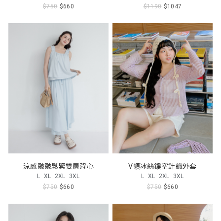
$750
$660
$1190
$1047
涼感皺皺鬆緊雙層背心
V領冰絲鏤空針織外套
L
XL
2XL
3XL
L
XL
2XL
3XL
$750
$660
$750
$660