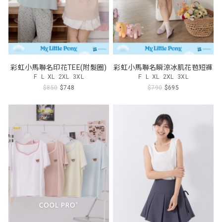
彩虹小馬聯名印花TEE(附髮圈)
彩虹小馬聯名瞬涼冰肌花苞短褲
F
L
XL
2XL
3XL
F
L
XL
2XL
3XL
$850
$748
$790
$695