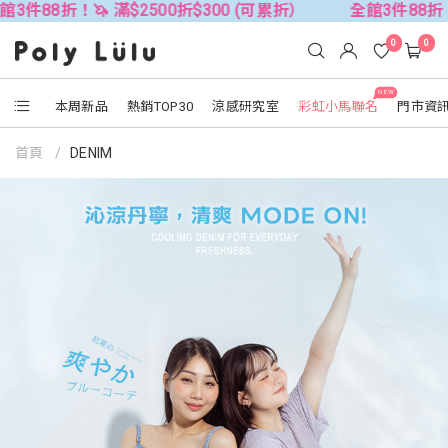
🦄 滿$2500折$300 (可累折）
全館3件88折！🦄 滿$25
0
0
NEW
本周新品
熱銷TOP30
涼感研究室
彩虹小馬聯名
門市資
首頁
DENIM