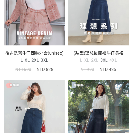
復古洗舊牛仔西裝外套(unisex)
(梨型)理想後開衩牛仔長裙
L
XL
2XL
3XL
L
XL
2XL
3XL
4XL
NT.1690
NTD.828
NT.990
NTD.485