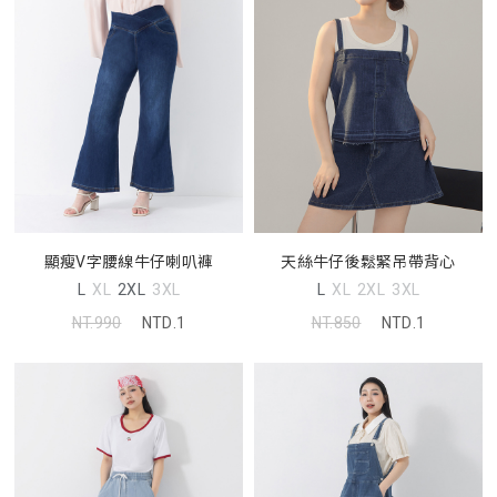
顯瘦V字腰線牛仔喇叭褲
天絲牛仔後鬆緊吊帶背心
L
XL
2XL
3XL
L
XL
2XL
3XL
NT.990
NTD.1
NT.850
NTD.1