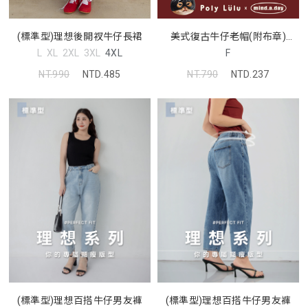
(標準型)理想後開衩牛仔長裙
美式復古牛仔老帽(附布章)
(MIND.A.DAY聯名)
L
XL
2XL
3XL
4XL
F
NT.990
NTD.485
NT.790
NTD.237
(標準型)理想百搭牛仔男友褲
(標準型)理想百搭牛仔男友褲