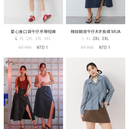
愛心後口袋牛仔吊帶短褲
辣妹開衩牛仔A字長裙 MUA
L
XL
2XL
3XL
4XL
L
XL
2XL
3XL
NT.990
NTD.1
NT.950
NTD.1