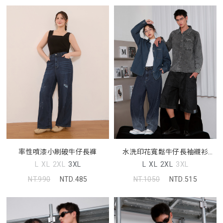
率性噴漆小刷破牛仔長褲
水洗印花寬鬆牛仔長袖襯衫
(unisex)
L
XL
2XL
3XL
L
XL
2XL
3XL
NT.990
NTD.485
NT.1050
NTD.515