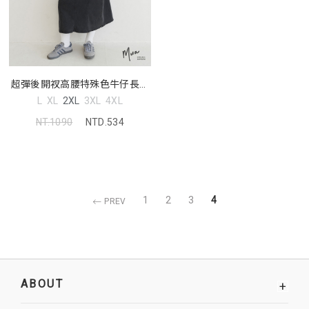
超彈後開衩高腰特殊色牛仔長裙
MUA! 中大尺碼裙子
L
XL
2XL
3XL
4XL
NT.1090
NTD.534
1
2
3
4
PREV
ABOUT
+