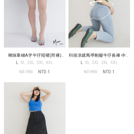
科技涼感馬甲刷破牛仔長褲 中大
辣妹車線A字牛仔短裙(附褲)
尺碼褲子
MUA! 中大尺碼裙子
L
XL
2XL
3XL
4XL
L
XL
2XL
3XL
4XL
NT.990
NTD.1
NT.790
NTD.1