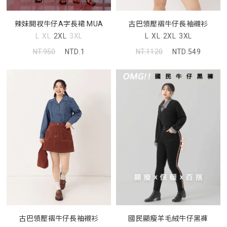
辣妹開衩牛仔A字長裙 MUA
古巴領壓褶牛仔長袖襯衫
L
XL
2XL
3XL
L
XL
2XL
3XL
NT.950
NTD.1
NT.1120
NTD.549
古巴領壓褶牛仔長袖襯衫
國民顯瘦羊毛絨牛仔黑褲