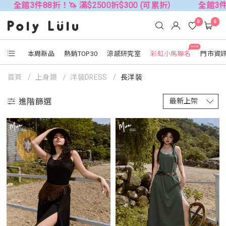
8折！🦄 滿$2500折$300 (可累折）
全館3件88折！🦄 滿
0
0
NEW
本周新品
熱銷TOP30
涼感研究室
彩虹小馬聯名
門市資
首頁
上身類
洋裝DRESS
長洋裝
進階篩選