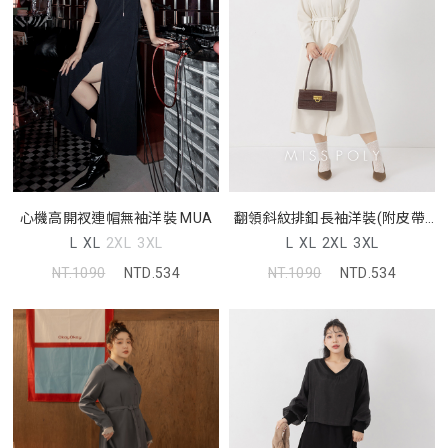
心機高開衩連帽無袖洋裝 MUA
翻領斜紋排釦長袖洋裝(附皮帶)
MISS
L
XL
2XL
3XL
L
XL
2XL
3XL
NT.1090
NTD.534
NT.1090
NTD.534