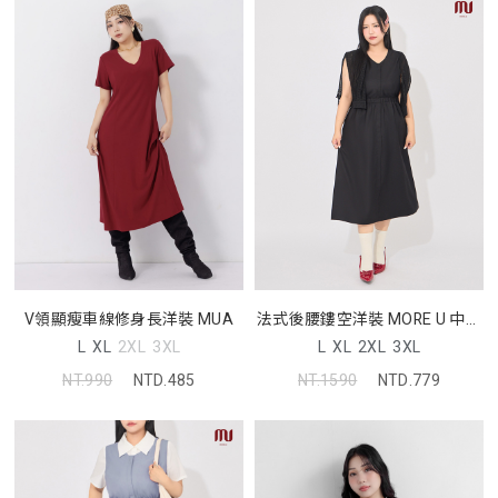
V領顯瘦車線修身長洋裝 MUA
法式後腰鏤空洋裝 MORE U 中大
尺碼洋裝
L
XL
2XL
3XL
L
XL
2XL
3XL
NT.990
NTD.485
NT.1590
NTD.779