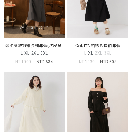
翻領斜紋排釦長袖洋裝(附皮帶)
假兩件V領透紗長袖洋裝
MISS
L
XL
2XL
3XL
L
XL
2XL
3XL
NT.1090
NTD.534
NT.1230
NTD.603