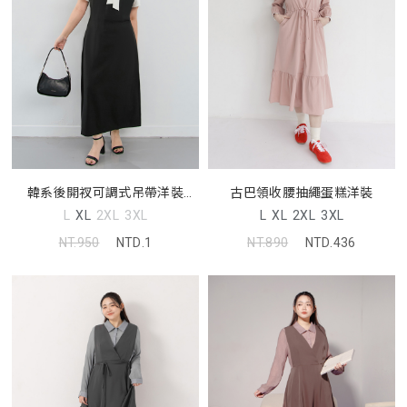
韓系後開衩可調式吊帶洋裝
古巴領收腰抽繩蛋糕洋裝
MISS
L
XL
2XL
3XL
L
XL
2XL
3XL
NT.950
NTD.1
NT.890
NTD.436