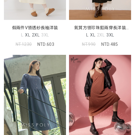
假兩件V領透紗長袖洋裝
氣質方領珍珠釦兩穿長洋裝
MISS
L
XL
2XL
3XL
L
XL
2XL
3XL
NT.1230
NTD.603
NT.990
NTD.485