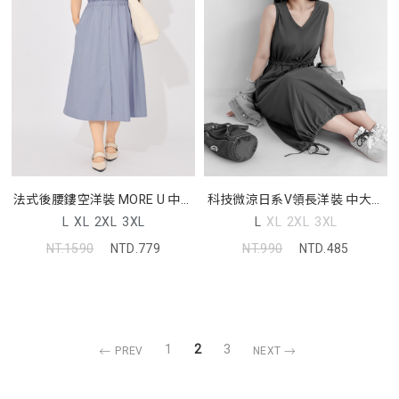
法式後腰鏤空洋裝 MORE U 中大
科技微涼日系V領長洋裝 中大尺
尺碼洋裝
碼洋裝
L
XL
2XL
3XL
L
XL
2XL
3XL
NT.1590
NTD.779
NT.990
NTD.485
1
2
3
PREV
NEXT