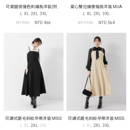
可愛圓領撞色刺繡長洋裝(附綁
愛心雙拉鍊連帽長洋裝 MUA
帶)
L
XL
2XL
3XL
L
XL
2XL
3XL
NT.950
NTD.466
NT.1150
NTD.564
可調式磨毛斜紋吊帶洋裝 MISS
可調式磨毛斜紋吊帶洋裝 MISS
L
XL
2XL
3XL
L
XL
2XL
3XL