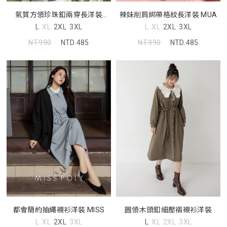
氣質方領珍珠釦兩穿長洋裝
辣妹削肩綁帶格紋長洋裝 MUA
MISS
L
XL
2XL
3XL
L
XL
2XL
3XL
NT.990
NTD.485
NT.990
NTD.485
都會簡約抽繩襯衫洋裝 MISS
圓領木頭釦細壓褶襯衫洋裝
L
XL
2XL
3XL
L
XL
2XL
3XL