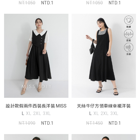
NT.1050
NTD.1
NT.1050
NTD.1
設計款假兩件西裝長洋裝 MISS
天絲牛仔方領車線傘襬洋裝
L
XL
2XL
3XL
L
XL
2XL
3XL
NT.1090
NTD.1
NT.1450
NTD.1