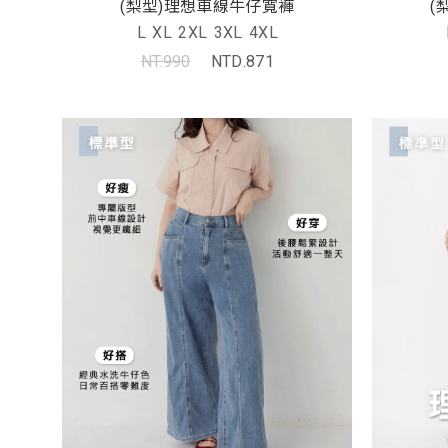
(梨型)理想車線牛仔寬褲
(
L
XL
2XL
3XL
4XL
NT.990
NTD.871