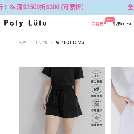
 (可累折）
全館3件88折！🦄 滿$250
NEW
最新商品
熱銷TOP30
首頁
下身類
褲子BOTTOMS