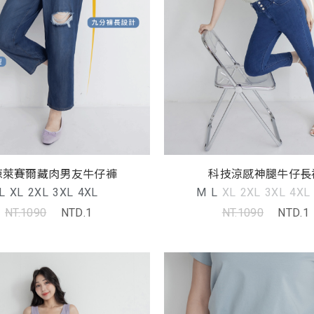
涼萊賽爾藏肉男友牛仔褲
科技涼感神腿牛仔長
L
XL
2XL
3XL
4XL
M
L
XL
2XL
3XL
4XL
NT.1090
NTD.1
NT.1090
NTD.1