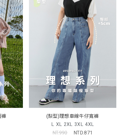
短褲
(梨型)理想車線牛仔寬褲
L
XL
2XL
3XL
4XL
NT.990
NTD.871