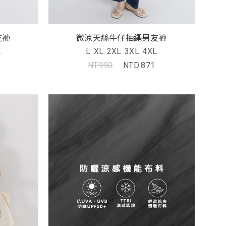
友褲
微涼天絲牛仔抽繩男友褲
L
L
XL
2XL
3XL
4XL
NT.990
NTD.871