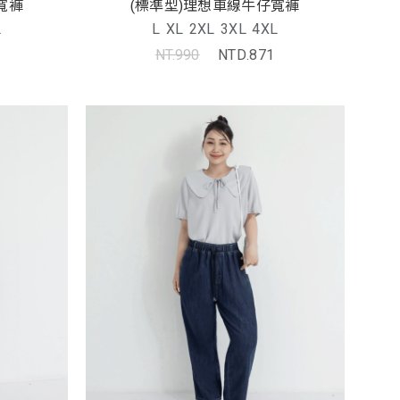
寬褲
(標準型)理想車線牛仔寬褲
L
L
XL
2XL
3XL
4XL
NT.990
NTD.871