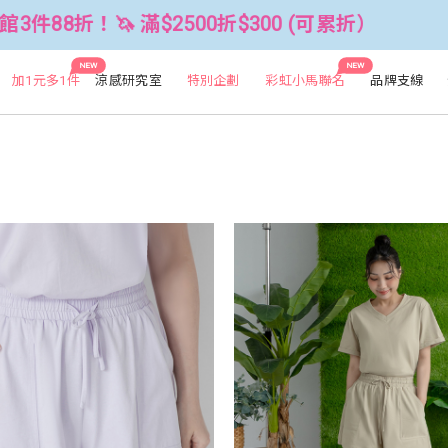
0折$300 (可累折）
全館3件88折！🦄
NEW
NEW
加1元多1件
涼感研究室
特別企劃
彩虹小馬聯名
品牌支線