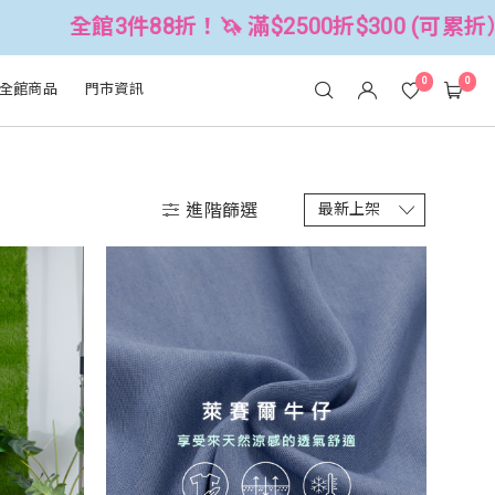
 滿$2500折$300 (可累折）
全館3件8
0
0
全館商品
門市資訊
進階篩選