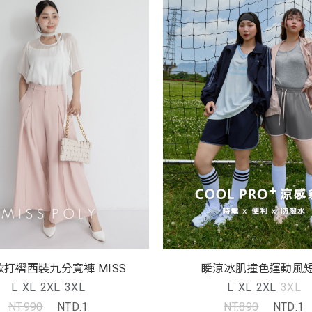
打褶西裝九分寬褲 MISS
瞬涼冰肌撞色運動風
L
XL
2XL
3XL
L
XL
2XL
3XL
NT.990
NTD.1
NT.890
NTD.1