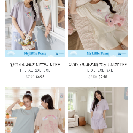
彩虹小馬聯名印花短版TEE
彩虹小馬聯名瞬涼冰肌印花TEE
F
L
XL
2XL
3XL
F
L
XL
2XL
3XL
$790
$695
$850
$748