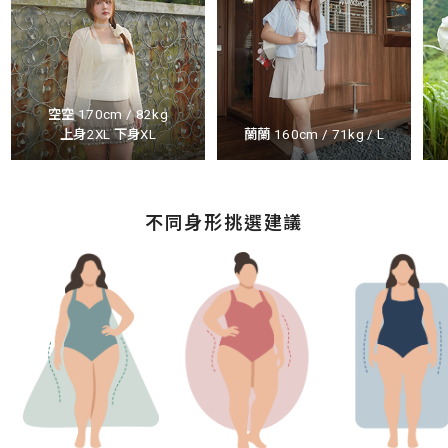
空空 170cm / 82kg
上身2XL 下身XL
蘭蘭 160cm / 71kg / L
不同身形挑選建議