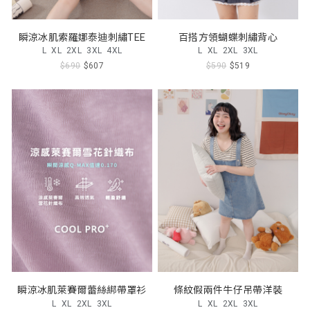
瞬涼冰肌索羅娜泰迪刺繡TEE
百搭方領蝴蝶刺繡背心
L
XL
2XL
3XL
4XL
L
XL
2XL
3XL
$690
$607
$590
$519
瞬涼冰肌萊賽爾蕾絲綁帶罩衫
條紋假兩件牛仔吊帶洋裝
L
XL
2XL
3XL
L
XL
2XL
3XL