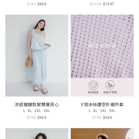
$750
$660
$1190
$1047
涼感皺皺鬆緊雙層背心
V領冰絲鏤空針織外套
L
XL
2XL
3XL
L
XL
2XL
3XL
$750
$660
$750
$660