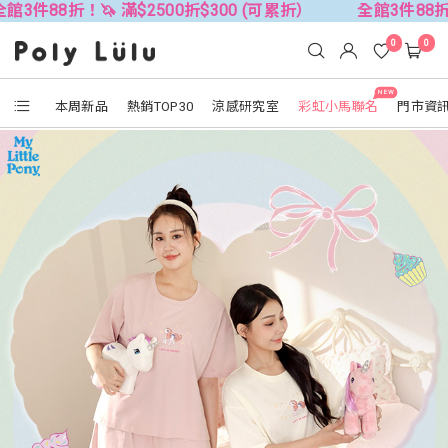
🦄 滿$2500折$300 (可累折）
全館3件88折！🦄 滿$25
0
0
NEW
本周新品
熱銷TOP30
涼感研究室
彩虹小馬聯名
門市資