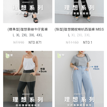
(標準型)理想車線牛仔寬褲
(梨型)理想開衩喇叭西裝褲 MISS
L
XL
2XL
3XL
4XL
L
XL
2XL
3XL
NT.990
NTD.871
NT.1150
NTD.1