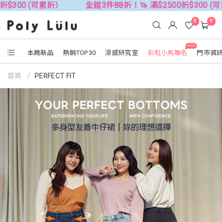
全館3件88折！🦄 滿$2500折$300 (可累折）
全館3件
0
0
NEW
本周新品
熱銷TOP30
涼感研究室
彩虹小馬聯名
門市資
首頁
PERFECT FIT