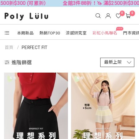
全館3件88折！🦄 滿$2500折$300 (可累折）
全館3件88折
0
0
NEW
本周新品
熱銷TOP30
涼感研究室
彩虹小馬聯名
門市資
首頁
PERFECT FIT
進階篩選