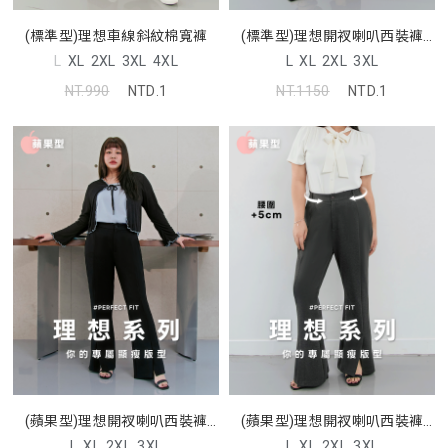
(標準型)理想車線斜紋棉寬褲
(標準型)理想開衩喇叭西裝褲
MISS
L
XL
2XL
3XL
4XL
L
XL
2XL
3XL
NT.990
NTD.1
NT.1150
NTD.1
(蘋果型)理想開衩喇叭西裝褲
(蘋果型)理想開衩喇叭西裝褲
MISS
MISS
L
XL
2XL
3XL
L
XL
2XL
3XL