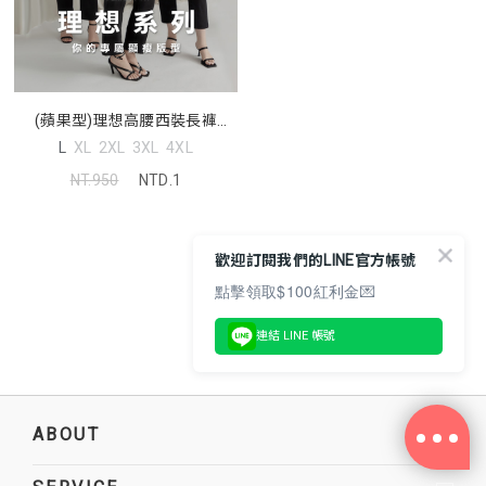
(蘋果型)理想高腰西裝長褲
MISS. 中大尺碼褲子
L
XL
2XL
3XL
4XL
NT.950
NTD.1
歡迎訂閱我們的LINE官方帳號
點擊領取$100紅利金💌
1
PREV
連結 LINE 帳號
ABOUT
+