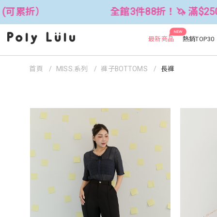
全館3件88折！🦄 滿$2500折$300 (可累折）
NEW
最新商品
熱銷TOP30
首頁
MISS.系列
褲子BOTTOMS
長褲