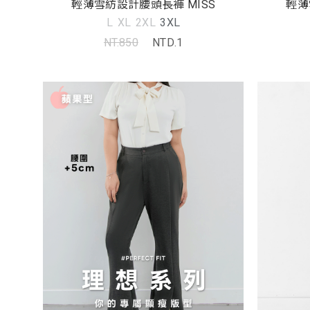
輕薄雪紡設計腰頭長褲 MISS
輕薄
L
XL
2XL
3XL
NT.850
NTD.1