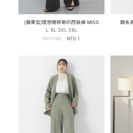
韓系高
(蘋果型)理想開衩喇叭西裝褲 MISS
L
XL
2XL
3XL
NT.1150
NTD.1