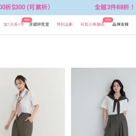
全館3件88折！🦄 滿$2500折$300 (
NEW
NEW
加1元多1件
涼感研究室
特別企劃
彩虹小馬聯名
品牌支線