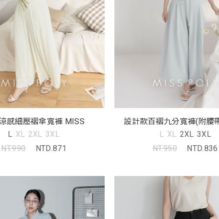
涼感細壓褶傘寬褲 MISS
設計款百褶九分寬褲(附腰帶)
L
XL
2XL
3XL
L
XL
2XL
3XL
NT.990
NTD.871
NT.950
NTD.836