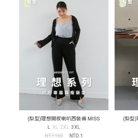
(梨型)理想開衩喇叭西裝褲 MISS
(梨型
L
XL
2XL
3XL
NT.1150
NTD.1