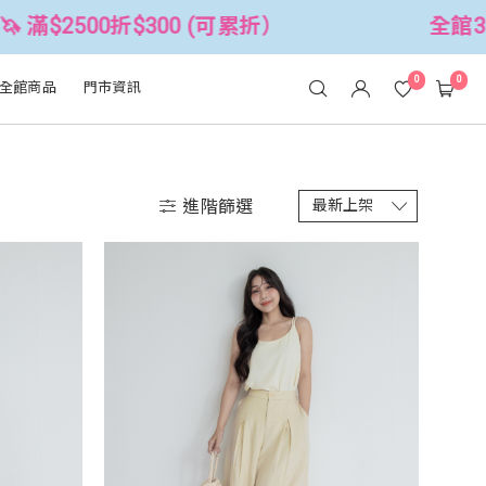
可累折）
全館3件88折！🦄 滿$2500折
0
0
全館商品
門市資訊
進階篩選