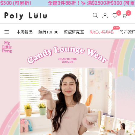
累折）
全館3件88折！🦄 滿$2500折$300 (可累折）
0
0
NEW
本周新品
熱銷TOP30
涼感研究室
彩虹小馬聯名
門市資