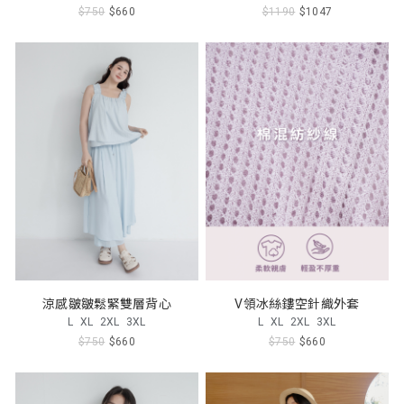
$750
$660
$1190
$1047
涼感皺皺鬆緊雙層背心
V領冰絲鏤空針織外套
L
XL
2XL
3XL
L
XL
2XL
3XL
$750
$660
$750
$660