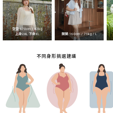
空空 170cm / 82kg
上身2XL 下身XL
蘭蘭 160cm / 71kg / L
不同身形挑選建議