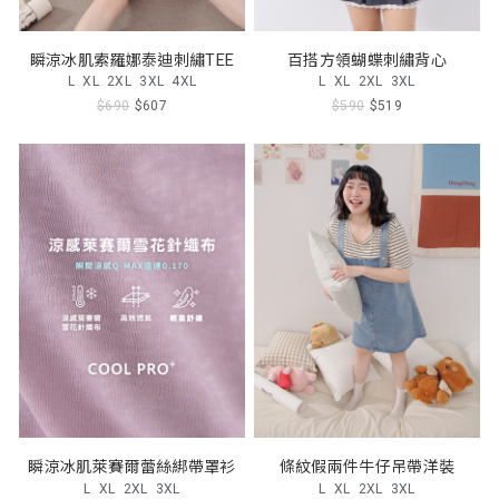
瞬涼冰肌索羅娜泰迪刺繡TEE
百搭方領蝴蝶刺繡背心
L
XL
2XL
3XL
4XL
L
XL
2XL
3XL
$690
$607
$590
$519
瞬涼冰肌萊賽爾蕾絲綁帶罩衫
條紋假兩件牛仔吊帶洋裝
L
XL
2XL
3XL
L
XL
2XL
3XL