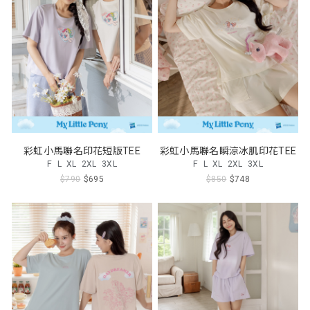
彩虹小馬聯名印花短版TEE
彩虹小馬聯名瞬涼冰肌印花TEE
F
L
XL
2XL
3XL
F
L
XL
2XL
3XL
$790
$695
$850
$748