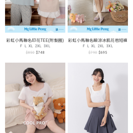
彩虹小馬聯名印花TEE(附髮圈)
彩虹小馬聯名瞬涼冰肌花苞短褲
F
L
XL
2XL
3XL
F
L
XL
2XL
3XL
$850
$748
$790
$695