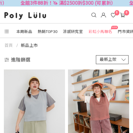
折）
全館3件88折！🦄 滿$2500折$300 (可累折）
全
0
0
NEW
本周新品
熱銷TOP30
涼感研究室
彩虹小馬聯名
門市資
首頁
新品上市
進階篩選