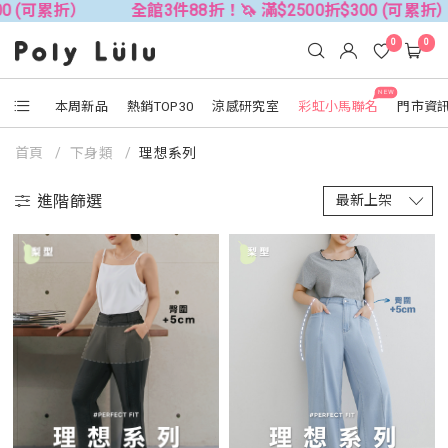
全館3件88折！🦄 滿$2500折$300 (可累折）
全館3
0
0
NEW
本周新品
熱銷TOP30
涼感研究室
彩虹小馬聯名
門市資
首頁
下身類
理想系列
進階篩選