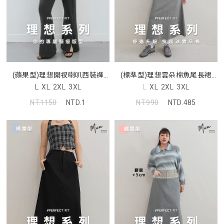
(標準型)理想雲朵棉魚尾長裙
(蘋果型)理想開衩喇叭西裝褲
MUA
MISS
L
XL
2XL
3XL
L
XL
2XL
3XL
NT.990
NTD.485
NT.1150
NTD.1