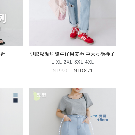
寬褲
側腰鬆緊刷破牛仔男友褲 中大尺碼褲子
L
L
XL
2XL
3XL
4XL
NT.990
NTD.871