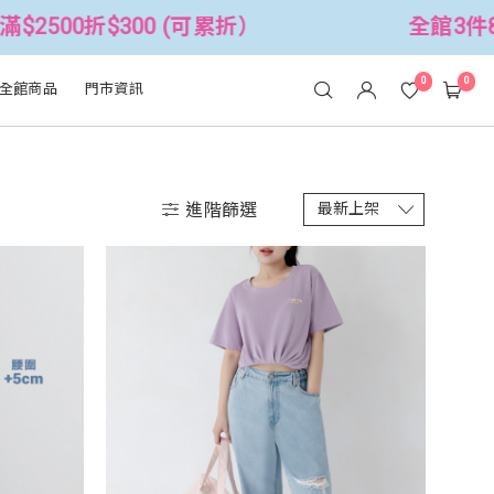
$300 (可累折）
全館3件88折！🦄 滿
0
0
全館商品
門市資訊
進階篩選