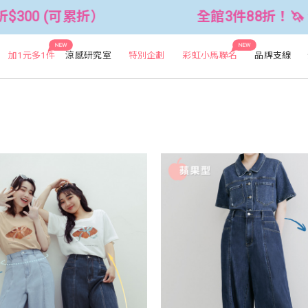
可累折）
全館3件88折！🦄 滿$2500折
NEW
NEW
加1元多1件
涼感研究室
特別企劃
彩虹小馬聯名
品牌支線