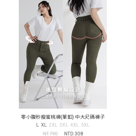
零小腹秒瘦蜜桃褲(單釦) 中大尺碼褲子
L
XL
2XL
3XL
4XL
5XL
NT.790
NTD.308