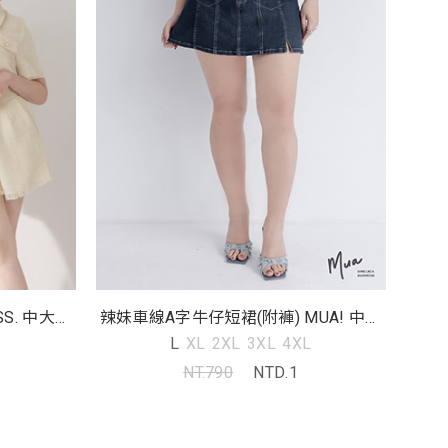
S. 中大尺
辣妹車線A字牛仔短裙(附褲) MUA! 中大
尺碼裙子
L
XL
2XL
3XL
4XL
NT.790
NTD.1