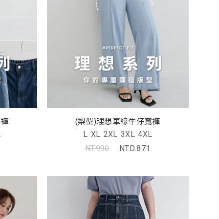
寬褲
(梨型)理想車線牛仔寬褲
L
L
XL
2XL
3XL
4XL
NT.990
NTD.871