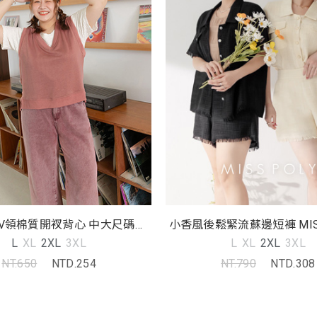
V領棉質開衩背心 中大尺碼上
小香風後鬆緊流蘇邊短褲 MIS
衣
碼褲子
L
XL
2XL
3XL
L
XL
2XL
3XL
NT.650
NTD.254
NT.790
NTD.308