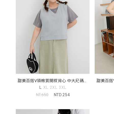
甜美百搭V領棉質開衩背心 中大尺碼上
甜美百搭
衣
L
XL
2XL
3XL
NT.650
NTD.254