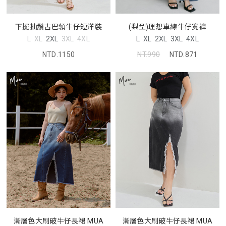
下擺抽鬚古巴領牛仔短洋裝
(梨型)理想車線牛仔寬褲
L
XL
2XL
3XL
4XL
L
XL
2XL
3XL
4XL
NTD.1150
NT.990
NTD.871
漸層色大刷破牛仔長裙 MUA
漸層色大刷破牛仔長裙 MUA