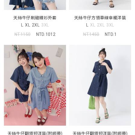
天絲牛仔刷破襯衫外套
天絲牛仔方領車線傘襬洋裝
L
XL
2XL
3XL
L
XL
2XL
3XL
NT.1150
NTD.1012
NT.1450
NTD.1
天絲牛仔翻領短洋裝(附綁帶)
天絲牛仔翻領短洋裝(附綁帶)