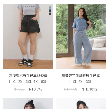
高腰蜜桃臀牛仔車線短褲
甜美碎花刺繡錐形牛仔褲
L
XL
2XL
3XL
4XL
5XL
L
XL
2XL
3XL
NT.850
NTD.748
NT.1150
NTD.1012