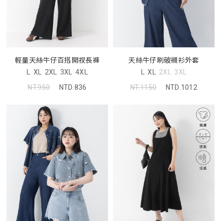
輕量天絲牛仔百搭開衩長褲
天絲牛仔刷破襯衫外套
L
XL
2XL
3XL
4XL
L
XL
2XL
3XL
NT.950
NTD.836
NT.1150
NTD.1012