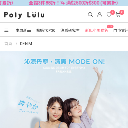
全館3件88折！🦄 滿$2500折$300 (可累折）
全館3件88
0
0
NEW
本周新品
熱銷TOP30
涼感研究室
彩虹小馬聯名
門市資
首頁
DENIM