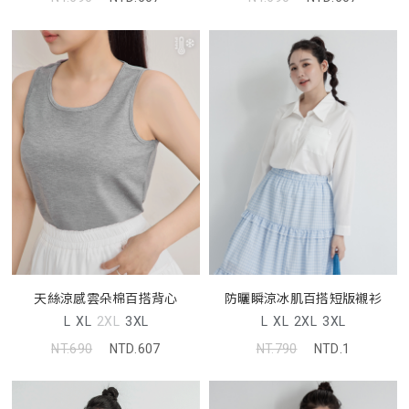
天絲涼感雲朵棉百搭背心
防曬瞬涼冰肌百搭短版襯衫
L
XL
2XL
3XL
L
XL
2XL
3XL
NT.690
NTD.607
NT.790
NTD.1