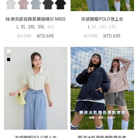
絲滑涼感經典莫蘭迪襯衫 MISS
涼感顯瘦POLO領上衣
L
XL
2XL
3XL
4XL
L
XL
2XL
3XL
NT.790
NTD.695
NT.790
NTD.695
涼感顯瘦POLO領上衣
瞬涼冰肌撞色運動風外套