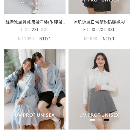
絲滑涼感質感吊帶洋裝(附腰帶)
冰肌涼感日常簡約防曬襯衫
MISS
L
XL
2XL
3XL
F
L
XL
2XL
3XL
NT.1090
NTD.1
NT.890
NTD.1