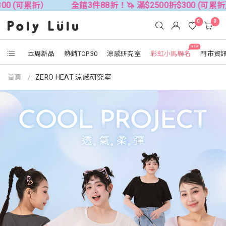
全館3件88折！🦄 滿$2500折$300 (可累折）
全館3
0
0
NEW
本周新品
熱銷TOP30
涼感研究室
彩虹小馬聯名
門市資
首頁
ZERO HEAT 涼感研究室