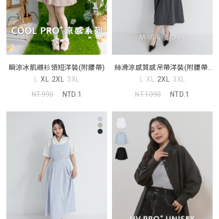
瞬涼冰肌襯衫領短洋裝(附腰帶)
絲滑涼感質感吊帶洋裝(附腰帶)
MISS
L
XL
2XL
3XL
L
XL
2XL
3XL
NT.990
NTD.1
NT.1090
NTD.1