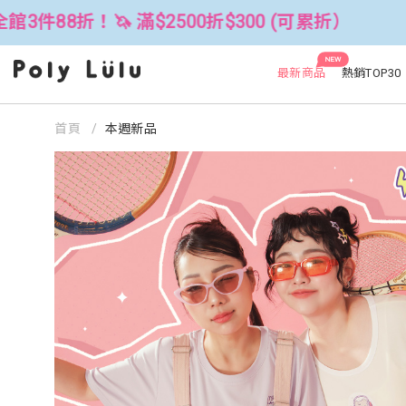
300 (可累折）
全館3件88折！🦄 滿$
NEW
最新商品
熱銷TOP30
首頁
本週新品