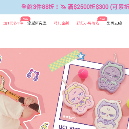
2500折$300 (可累折）
全館3件88折
NEW
NEW
加1元多1件
涼感研究室
特別企劃
彩虹小馬聯名
品牌支線