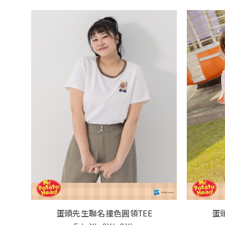
蛋頭先生聯名撞色圓領TEE
蛋