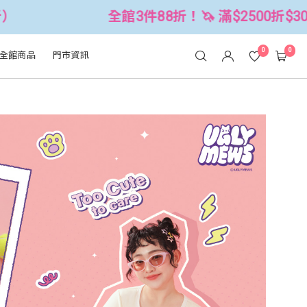
！🦄 滿$2500折$300 (可累折）
全
0
0
全館商品
門市資訊