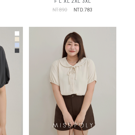
F
L
XL
2XL
3XL
NT.890
NTD.783