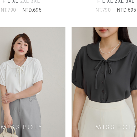
F
L
XL
2XL
3XL
F
L
XL
2XL
3XL
NT.790
NTD.695
NT.790
NTD.695