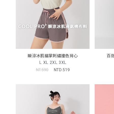
瞬涼冰肌貓掌刺繡撞色背心
百
L
XL
2XL
3XL
NT.590
NTD.519