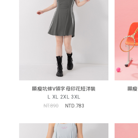
顯瘦坑條V領字母印花短洋裝
顯瘦
L
XL
2XL
3XL
NT.890
NTD.783