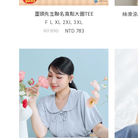
蛋頭先生聯名寬鬆大圖TEE
絲滑涼
F
L
XL
2XL
3XL
NT.890
NTD.783