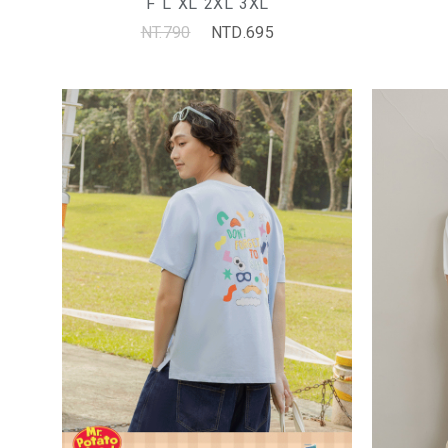
F
L
XL
2XL
3XL
NT.790
NTD.695