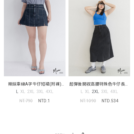
超彈後開衩高腰特殊色牛仔長裙
辣妹車線A字牛仔短裙(附褲)
MUA! 中大尺碼裙子
MUA! 中大尺碼裙子
L
XL
2XL
3XL
4XL
L
XL
2XL
3XL
4XL
NT.1090
NTD.534
NT.790
NTD.1