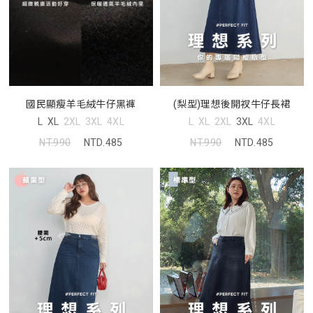
(梨型)理想後開衩牛仔長裙
國民顯瘦羊毛絨牛仔黑褲
L
XL
2XL
3XL
4XL
L
XL
2XL
3XL
4XL
NT.990
NTD.485
NT.990
NTD.485