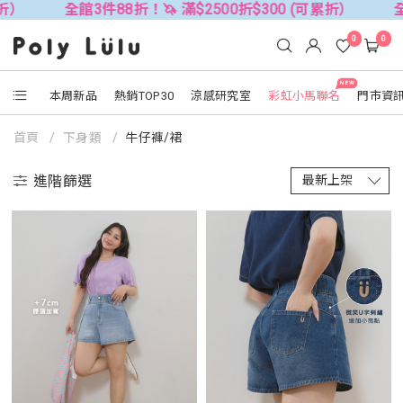
全館3件88折！🦄 滿$2500折$300 (可累折）
全館3件8
0
0
NEW
本周新品
熱銷TOP30
涼感研究室
彩虹小馬聯名
門市資
首頁
下身類
牛仔褲/裙
進階篩選