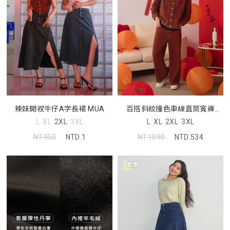
辣妹開衩牛仔A字長裙 MUA
百搭斜紋撞色車線直筒寬褲
(unisex)
L
XL
2XL
3XL
L
XL
2XL
3XL
NT.950
NTD.1
NT.1090
NTD.534