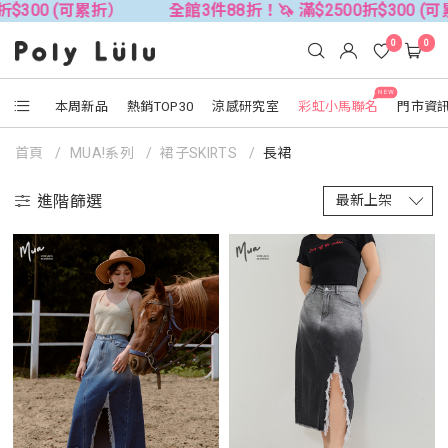
$300 (可累折）
全館3件88折！🦄 滿$2500折$300 (可累
0
0
NEW
本周新品
熱銷TOP30
涼感研究室
彩虹小馬聯名
門市資
首頁
MUA!系列
裙子SKIRTS
長裙
進階篩選