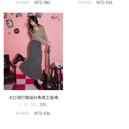
NT.990
NTD.485
NT.890
NTD.436
大口袋打摺設計魚尾工裝裙
MUA
L
XL
2XL
3XL
NT.890
NTD.436