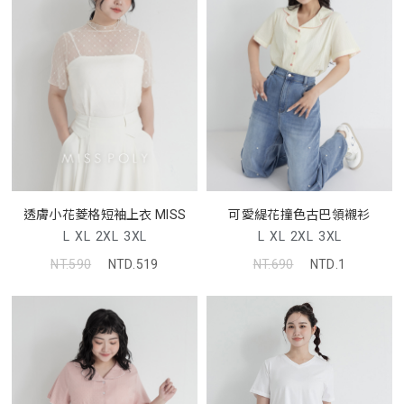
透膚小花菱格短袖上衣 MISS
可愛緹花撞色古巴領襯衫
L
XL
2XL
3XL
L
XL
2XL
3XL
NT.590
NTD.519
NT.690
NTD.1