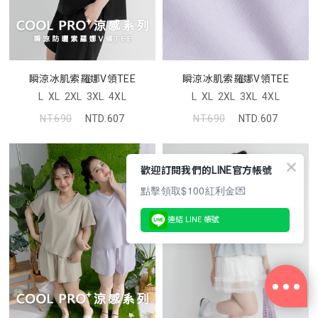
瞬涼冰肌索羅娜V領TEE
瞬涼冰肌索羅娜V領TEE
L
XL
2XL
3XL
4XL
L
XL
2XL
3XL
4XL
NT.690
NTD.607
NT.690
NTD.607
歡迎訂閱我們的LINE官方帳號
點擊領取$100紅利金💌
連結 LINE 帳號