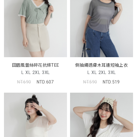
田園風蕾絲碎花抗條TEE
側抽繩透膚木耳邊短袖上衣
L
XL
2XL
3XL
L
XL
2XL
3XL
NT.690
NTD.607
NT.590
NTD.519