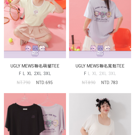
UGLY MEWS聯名萌貓TEE
UGLY MEWS聯名寬鬆TEE
F
L
XL
2XL
3XL
F
L
XL
2XL
3XL
NT.790
NTD.695
NT.890
NTD.783