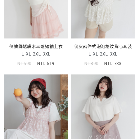
側抽繩透膚木耳邊短袖上衣
俏皮兩件式泡泡格紋背心套裝
L
XL
2XL
3XL
L
XL
2XL
3XL
NT.590
NTD.519
NT.890
NTD.783