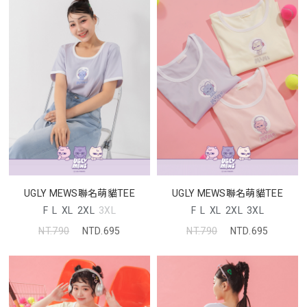
UGLY MEWS聯名萌貓TEE
UGLY MEWS聯名萌貓TEE
F
L
XL
2XL
3XL
F
L
XL
2XL
3XL
NT.790
NTD.695
NT.790
NTD.695