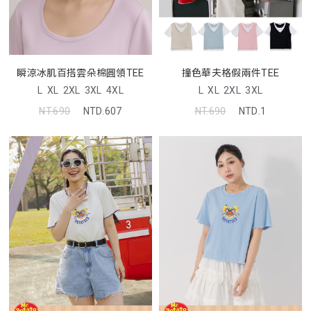
撞色華夫格假兩件TEE
瞬涼冰肌百搭雲朵棉圓領TEE
L
XL
2XL
3XL
L
XL
2XL
3XL
4XL
NT.690
NTD.1
NT.690
NTD.607