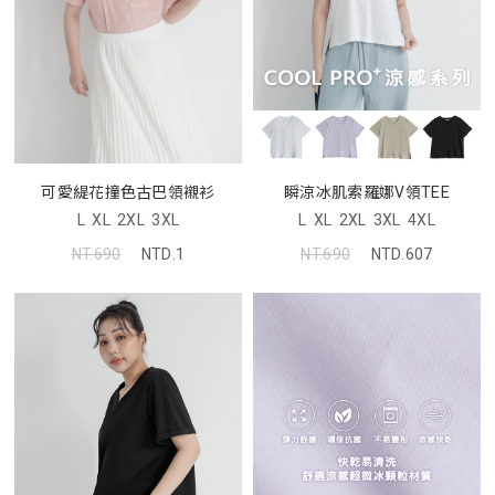
瞬涼冰肌索羅娜V領TEE
可愛緹花撞色古巴領襯衫
L
XL
2XL
3XL
4XL
L
XL
2XL
3XL
NT.690
NTD.607
NT.690
NTD.1