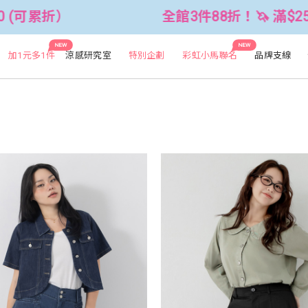
可累折）
全館3件88折！🦄 滿$2500折
NEW
NEW
加1元多1件
涼感研究室
特別企劃
彩虹小馬聯名
品牌支線