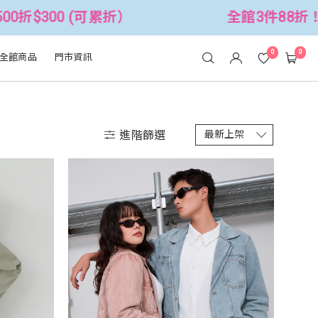
$300 (可累折）
全館3件88折！🦄 滿
0
0
全館商品
門市資訊
進階篩選