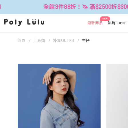
全館3件88折！🦄 滿$2500折$300 (
NEW
最新商品
熱銷TOP30
首頁
上身類
外套OUTER
牛仔