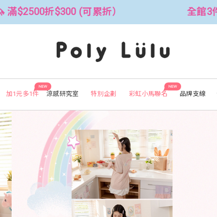
全館3件88折！🦄 滿$2500折$300 (可累
NEW
NEW
加1元多1件
涼感研究室
特別企劃
彩虹小馬聯名
品牌支線