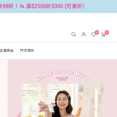
折）
全館3件88折！🦄 滿$2500折$3
0
0
全館商品
門市資訊