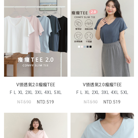
V領透氣2.0瘦瘦TEE
V領透氣2.0瘦瘦TEE
F
L
XL
2XL
3XL
4XL
5XL
F
L
XL
2XL
3XL
4XL
5XL
NT.590
NTD.519
NT.590
NTD.519