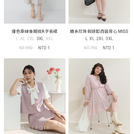
韓系珍珠假排釦西裝背心 MISS
撞色車線後開衩A字長裙
L
XL
2XL
3XL
L
XL
2XL
3XL
4XL
NT.790
NTD.1
NT.990
NTD.1