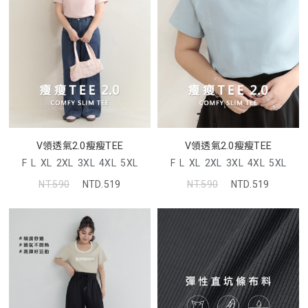
V領透氣2.0瘦瘦TEE
V領透氣2.0瘦瘦TEE
F
L
XL
2XL
3XL
4XL
5XL
F
L
XL
2XL
3XL
4XL
5XL
NT.590
NTD.519
NT.590
NTD.519