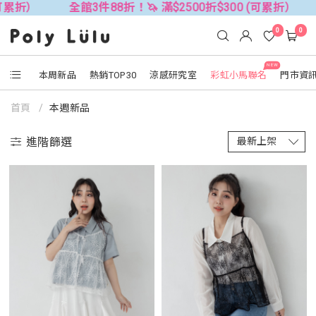
折！🦄 滿$2500折$300 (可累折）
全館3件88折！🦄 滿$
0
0
NEW
本周新品
熱銷TOP30
涼感研究室
彩虹小馬聯名
門市資
首頁
本週新品
進階篩選