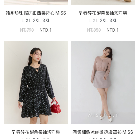
韓系珍珠假排釦西裝背心 MISS
早春碎花綁帶長袖短洋裝
L
XL
2XL
3XL
L
XL
2XL
3XL
NT.790
NTD.1
NT.850
NTD.1
早春碎花綁帶長袖短洋裝
圓領細緻冰絲微透膚罩衫 MISS