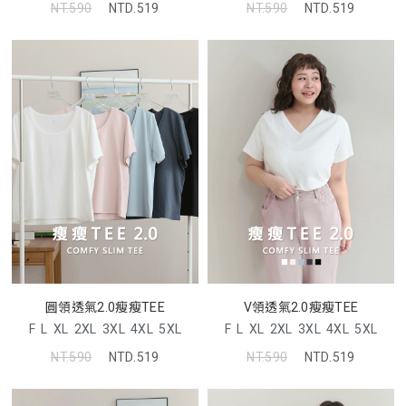
NT.590
NTD.519
NT.590
NTD.519
圓領透氣2.0瘦瘦TEE
V領透氣2.0瘦瘦TEE
F
L
XL
2XL
3XL
4XL
5XL
F
L
XL
2XL
3XL
4XL
5XL
NT.590
NTD.519
NT.590
NTD.519