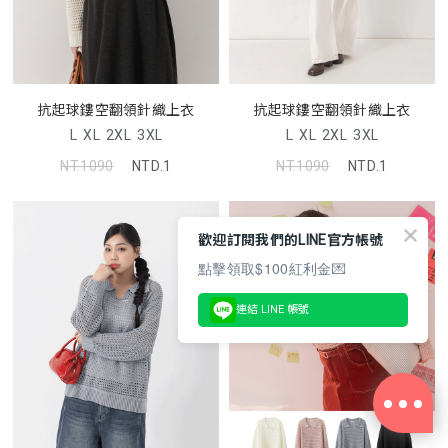
抗起球鏤空翻領針織上衣
抗起球鏤空翻領針織上衣
L
XL
2XL
3XL
L
XL
2XL
3XL
NT.1090
NTD.1
NT.1090
NTD.1
歡迎訂閱我們的LINE官方帳號
點擊領取$100紅利金💌
連結 LINE 帳號