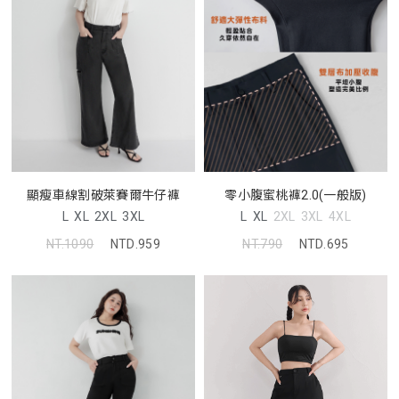
顯瘦車線割破萊賽爾牛仔褲
零小腹蜜桃褲2.0(一般版)
L
XL
2XL
3XL
L
XL
2XL
3XL
4XL
NT.1090
NTD.959
NT.790
NTD.695