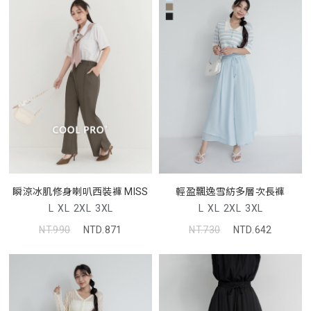
瞬涼冰肌修身喇叭西裝褲 MISS
輕盈飄逸雪紡多層次長褲
L
XL
2XL
3XL
L
XL
2XL
3XL
NT.990
NTD.871
NT.730
NTD.642