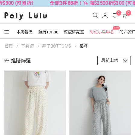
可累折）
全館3件88折！🦄 滿$2500折$300 (可累折）
0
0
NEW
本周新品
熱銷TOP30
涼感研究室
彩虹小馬聯名
門市資
首頁
下身類
褲子BOTTOMS
長褲
進階篩選