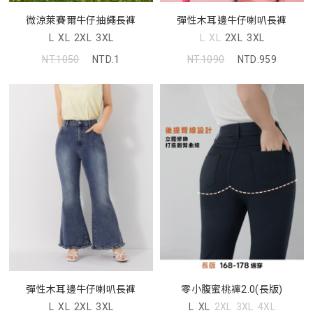
微涼萊賽爾牛仔抽繩長褲
彈性木耳邊牛仔喇叭長褲
L
XL
2XL
3XL
L
XL
2XL
3XL
NT.1050
NTD.1
NT.1090
NTD.959
彈性木耳邊牛仔喇叭長褲
零小腹蜜桃褲2.0(長版)
L
XL
2XL
3XL
L
XL
2XL
3XL
4XL