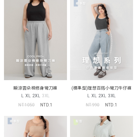
瞬涼雲朵棉修身彎刀褲
(標準型)理想百搭小彎刀牛仔褲
L
XL
2XL
3XL
L
XL
2XL
3XL
NT.1050
NTD.1
NT.990
NTD.1