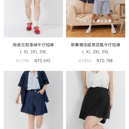
俏皮花苞車線牛仔短褲
萊賽爾涼感男孩風牛仔短褲
L
XL
2XL
3XL
L
XL
2XL
3XL
NT.790
NTD.695
NT.850
NTD.748