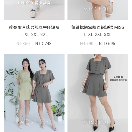
萊賽爾涼感男孩風牛仔短褲
氣質抗皺雪紡百褶短裙 MISS
L
XL
2XL
3XL
L
XL
2XL
3XL
NT.850
NTD.748
NT.790
NTD.695