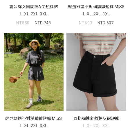
雲朵棉女團開衩A字短褲裙
輕盈舒適不對稱皺皺短褲 MISS
L
XL
2XL
3XL
L
XL
2XL
3XL
NT.850
NTD.748
NT.690
NTD.607
輕盈舒適不對稱皺皺短褲 MISS
百搭彈性斜紋棉反褶短褲
L
XL
2XL
3XL
L
XL
2XL
3XL