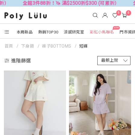
館3件88折！🦄 滿$2500折$300 (可累折）
全館3件88折！
0
0
NEW
本周新品
熱銷TOP30
涼感研究室
彩虹小馬聯名
門市資
首頁
下身類
褲子BOTTOMS
短褲
進階篩選