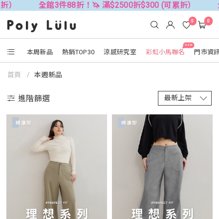
全館3件88折！🦄 滿$2500折$300 (可累折）
全館3件88折
0
0
NEW
本周新品
熱銷TOP30
涼感研究室
彩虹小馬聯名
門市資
首頁
本週新品
進階篩選