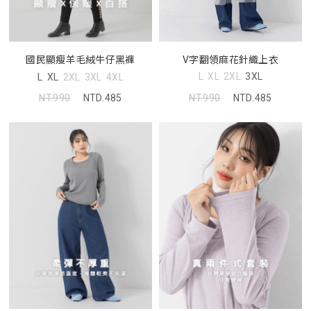
V字翻領麻花針織上衣
國民顯瘦羊毛絨牛仔黑褲
L
XL
2XL
3XL
L
XL
2XL
3XL
4XL
NT.990
NTD.485
NT.990
NTD.485