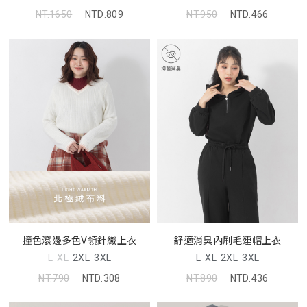
NT.1650
NTD.809
NT.950
NTD.466
撞色滾邊多色V領針織上衣
舒適消臭內刷毛連帽上衣
L
XL
2XL
3XL
L
XL
2XL
3XL
NT.790
NTD.308
NT.890
NTD.436