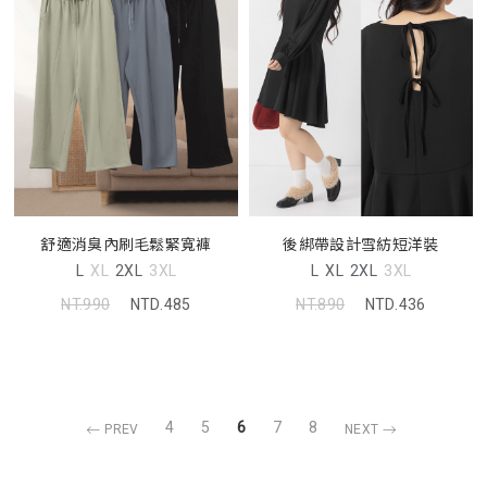
舒適消臭內刷毛鬆緊寬褲
後綁帶設計雪紡短洋裝
L
XL
2XL
3XL
L
XL
2XL
3XL
NT.990
NTD.485
NT.890
NTD.436
4
5
6
7
8
PREV
NEXT