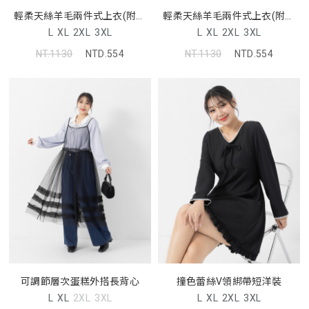
輕柔天絲羊毛兩件式上衣(附背
輕柔天絲羊毛兩件式上衣(附背
心)
心)
L
XL
2XL
3XL
L
XL
2XL
3XL
NT.1130
NTD.554
NT.1130
NTD.554
可調節層次蛋糕外搭長背心
撞色蕾絲V領綁帶短洋裝
L
XL
2XL
3XL
L
XL
2XL
3XL