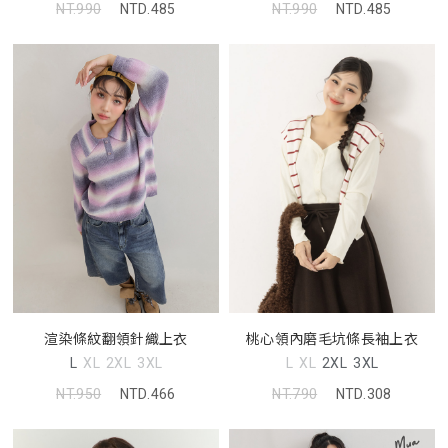
NT.990
NTD.485
NT.990
NTD.485
渲染條紋翻領針織上衣
桃心領內磨毛坑條長袖上衣
L
XL
2XL
3XL
L
XL
2XL
3XL
NT.950
NTD.466
NT.790
NTD.308