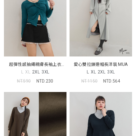
超彈性感抽繩親膚長袖上衣
愛心雙拉鍊連帽長洋裝 MUA
MUA
L
XL
2XL
3XL
L
XL
2XL
3XL
NT.590
NTD.230
NT.1150
NTD.564