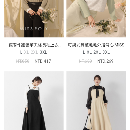
假兩件翻領華夫格長袖上衣
可調式質感毛毛外搭背心 MISS
MISS
L
XL
2XL
3XL
L
XL
2XL
3XL
NT.850
NTD.417
NT.690
NTD.269