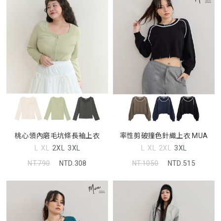
桃心領內磨毛坑條長袖上衣
率性剪破撞色針織上衣 MUA
L
XL
2XL
3XL
L
XL
2XL
3XL
NT.790
NTD.308
NT.1050
NTD.515