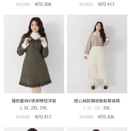
NT.790
NTD.308
NT.850
NTD.417
燈心絨前開衩後鬆緊長裙
撞色蕾絲V領綁帶短洋裝
L
XL
2XL
3XL
L
XL
2XL
3XL
NT.890
NTD.436
NT.850
NTD.417