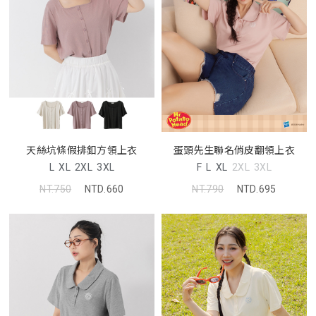
天絲坑條假排釦方領上衣
蛋頭先生聯名俏皮翻領上衣
L
XL
2XL
3XL
F
L
XL
2XL
3XL
NT.750
NTD.660
NT.790
NTD.695