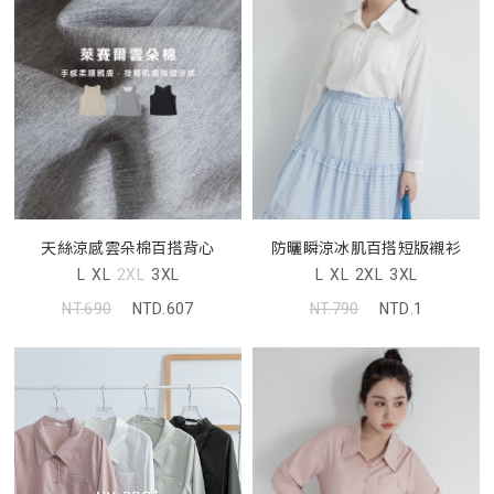
天絲涼感雲朵棉百搭背心
防曬瞬涼冰肌百搭短版襯衫
L
XL
2XL
3XL
L
XL
2XL
3XL
NT.690
NTD.607
NT.790
NTD.1