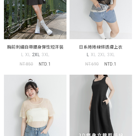
胸前刺繡自帶腰身彈性短洋裝
日系捲捲線條透膚上衣
L
XL
2XL
3XL
L
XL
2XL
3XL
NT.850
NTD.1
NT.690
NTD.1