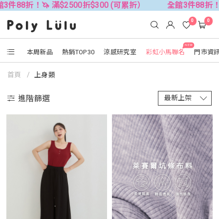
0折$300 (可累折）
全館3件88折！🦄 滿$2500折$300 
0
0
NEW
本周新品
熱銷TOP30
涼感研究室
彩虹小馬聯名
門市資
首頁
上身類
進階篩選