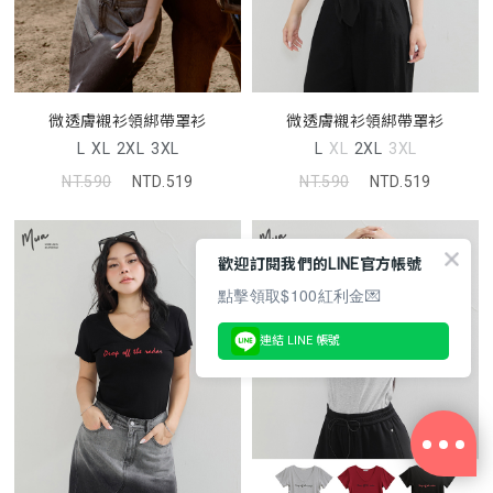
微透膚襯衫領綁帶罩衫
微透膚襯衫領綁帶罩衫
L
XL
2XL
3XL
L
XL
2XL
3XL
NT.590
NTD.519
NT.590
NTD.519
歡迎訂閱我們的LINE官方帳號
點擊領取$100紅利金💌
連結 LINE 帳號