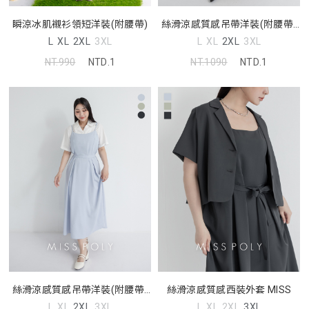
瞬涼冰肌襯衫領短洋裝(附腰帶)
絲滑涼感質感吊帶洋裝(附腰帶)
MISS
L
XL
2XL
3XL
L
XL
2XL
3XL
NT.990
NTD.1
NT.1090
NTD.1
絲滑涼感質感吊帶洋裝(附腰帶)
絲滑涼感質感西裝外套 MISS
MISS
L
XL
2XL
3XL
L
XL
2XL
3XL