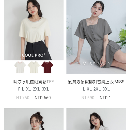
氣質方領假排釦雪紡上衣 MISS
瞬涼冰肌植絨寬鬆TEE
L
XL
2XL
3XL
F
L
XL
2XL
3XL
NT.690
NTD.1
NT.750
NTD.660