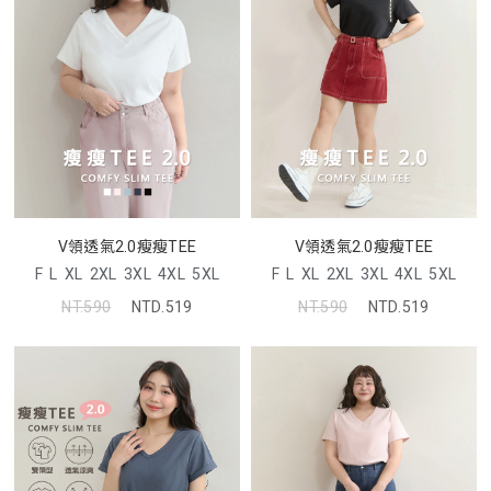
V領透氣2.0瘦瘦TEE
V領透氣2.0瘦瘦TEE
F
L
XL
2XL
3XL
4XL
5XL
F
L
XL
2XL
3XL
4XL
5XL
NT.590
NTD.519
NT.590
NTD.519