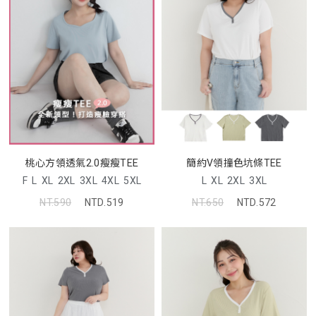
桃心方領透氣2.0瘦瘦TEE
簡約V領撞色坑條TEE
F
L
XL
2XL
3XL
4XL
5XL
L
XL
2XL
3XL
NT.590
NTD.519
NT.650
NTD.572