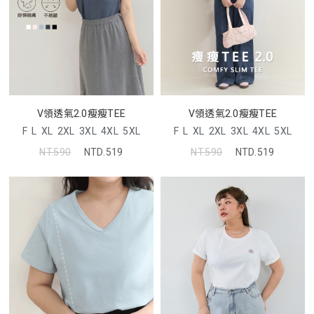
V領透氣2.0瘦瘦TEE
V領透氣2.0瘦瘦TEE
F
L
XL
2XL
3XL
4XL
5XL
F
L
XL
2XL
3XL
4XL
5XL
NT.590
NTD.519
NT.590
NTD.519