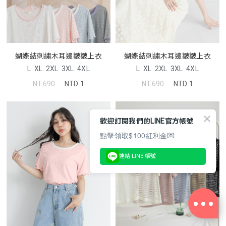
蝴蝶結刺繡木耳邊皺皺上衣
蝴蝶結刺繡木耳邊皺皺上衣
L
XL
2XL
3XL
4XL
L
XL
2XL
3XL
4XL
NT.690
NTD.1
NT.690
NTD.1
歡迎訂閱我們的LINE官方帳號
點擊領取$100紅利金💌
連結 LINE 帳號