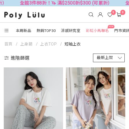
！🦄 滿$2500折$300 (可累折）
全館3件88折！🦄 滿$2
0
0
NEW
本周新品
熱銷TOP30
涼感研究室
彩虹小馬聯名
門市資
首頁
上身類
上衣TOP
短袖上衣
進階篩選