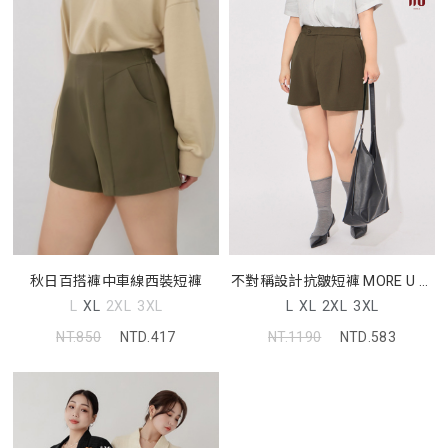
不對稱設計抗皺短褲 MORE U 中
秋日百搭褲中車線西裝短褲
大尺碼褲子
L
XL
2XL
3XL
L
XL
2XL
3XL
NT.1190
NTD.583
NT.850
NTD.417