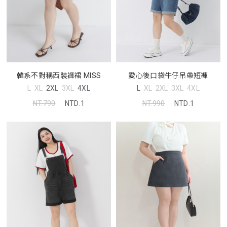
愛心後口袋牛仔吊帶短褲
韓系不對稱西裝褲裙 MISS
L
XL
2XL
3XL
4XL
L
XL
2XL
3XL
4XL
NT.990
NTD.1
NT.790
NTD.1