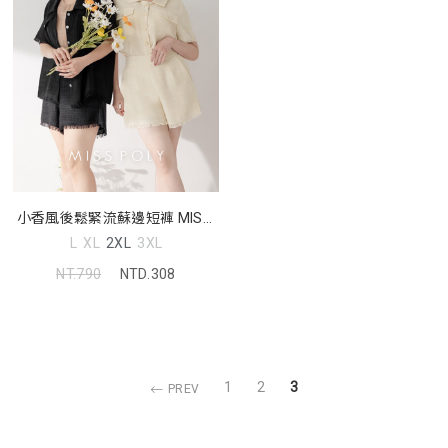
小香風後鬆緊流蘇邊短褲 MISS.
中大尺碼褲子
L
XL
2XL
3XL
NT.790
NTD.308
1
2
3
PREV