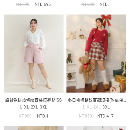
NT.790
NTD.695
NT.890
NTD.1
設計款拼接條紋西裝短褲 MISS
冬日毛呢格紋百褶短裙(附皮帶)
(附褲)
L
XL
2XL
3XL
L
XL
2XL
3XL
NT.890
NTD.1
NT.850
NTD.417