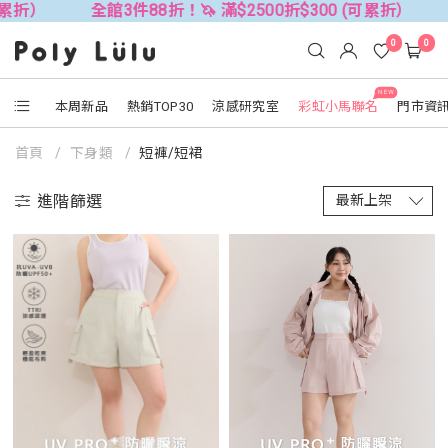
全館3件88折！🦄 滿$2500折$300 (可累折）
全館3件
0
0
NEW
本周新品
熱銷TOP30
涼感研究室
彩虹小馬聯名
門市資
首頁
下身類
短褲/短裙
進階篩選