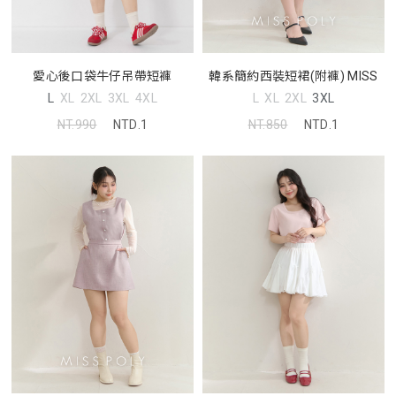
愛心後口袋牛仔吊帶短褲
韓系簡約西裝短裙(附褲) MISS
L
XL
2XL
3XL
4XL
L
XL
2XL
3XL
NT.990
NTD.1
NT.850
NTD.1