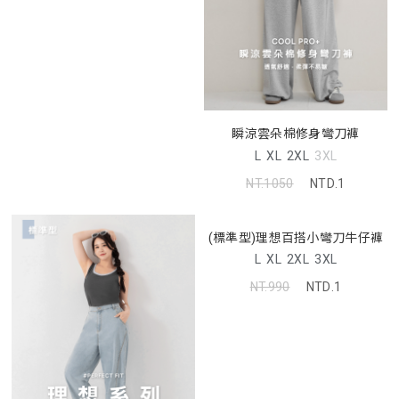
瞬涼雲朵棉修身彎刀褲
L
XL
2XL
3XL
NT.1050
NTD.1
(標準型)理想百搭小彎刀牛仔褲
L
XL
2XL
3XL
NT.990
NTD.1