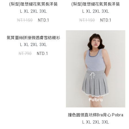
(梨型)理想緹花氣質長洋裝
(梨型)理想緹花氣質長洋裝
L
XL
2XL
3XL
L
XL
2XL
3XL
NT.1150
NTD.1
NT.1150
NTD.1
氣質蕾絲拼接微透膚雪紡襯衫
L
XL
2XL
3XL
NT.790
NTD.1
撞色圓領直坑條Bra背心 Pobra
L
XL
2XL
3XL