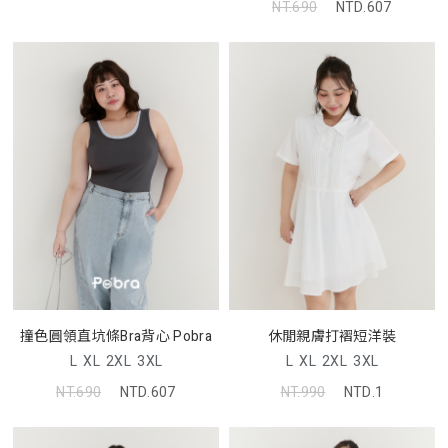
NT.690
NTD.607
撞色圓領直坑條Bra背心 Pobra
休閒親膚打褶短洋裝
L
XL
2XL
3XL
L
XL
2XL
3XL
NT.690
NTD.607
NT.990
NTD.1