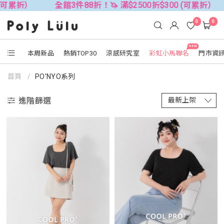
館3件88折！🦄 滿$2500折$300 (可累折）
全館3件88折！
0
0
NEW
本周新品
熱銷TOP30
涼感研究室
彩虹小馬聯名
門市資
首頁
PO’NYO系列
進階篩選