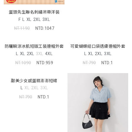
蛋頭先生聯名刺繡吊帶洋裝
F
L
XL
2XL
3XL
NT.1190
NTD.1047
防曬瞬涼冰肌短版工裝連帽外套
可愛蝴蝶結口袋透膚連帽外套
L
XL
2XL
3XL
4XL
L
XL
2XL
3XL
NT.1090
NTD.959
NT.790
NTD.1
甜美少女感蛋糕澎澎短裙
L
XL
2XL
3XL
NT.790
NTD.1