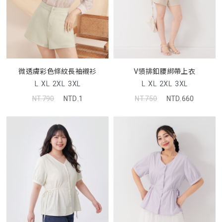
微透膚彩色條紋長袖襯衫
V領排釦腰綁帶上衣
L
XL
2XL
3XL
L
XL
2XL
3XL
NT.790
NTD.1
NT.750
NTD.660