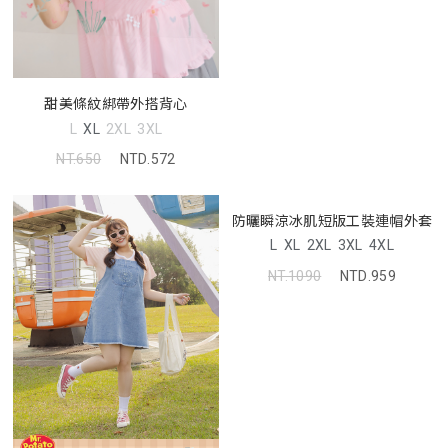
甜美條紋綁帶外搭背心
L
XL
2XL
3XL
NT.650
NTD.572
防曬瞬涼冰肌短版工裝連帽外套
L
XL
2XL
3XL
4XL
NT.1090
NTD.959