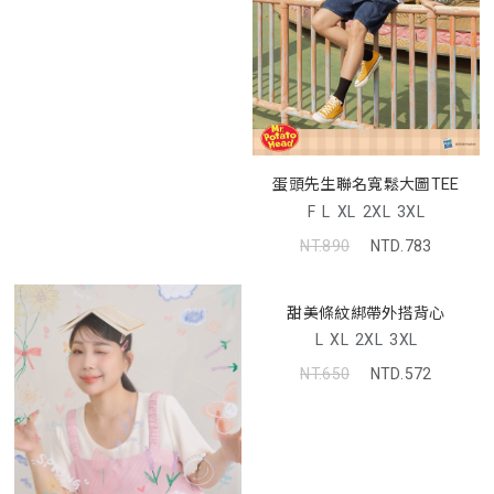
蛋頭先生聯名寬鬆大圖TEE
F
L
XL
2XL
3XL
NT.890
NTD.783
甜美條紋綁帶外搭背心
L
XL
2XL
3XL
NT.650
NTD.572