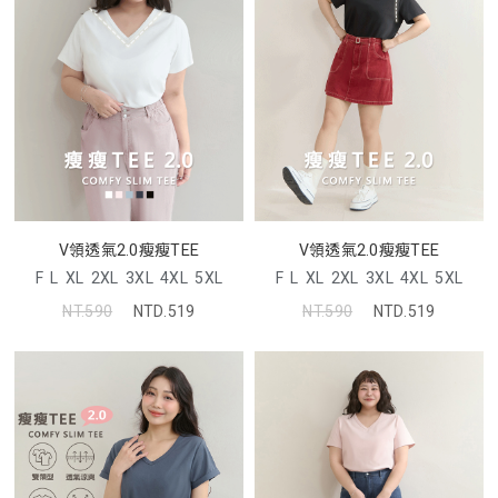
V領透氣2.0瘦瘦TEE
V領透氣2.0瘦瘦TEE
F
L
XL
2XL
3XL
4XL
5XL
F
L
XL
2XL
3XL
4XL
5XL
NT.590
NTD.519
NT.590
NTD.519