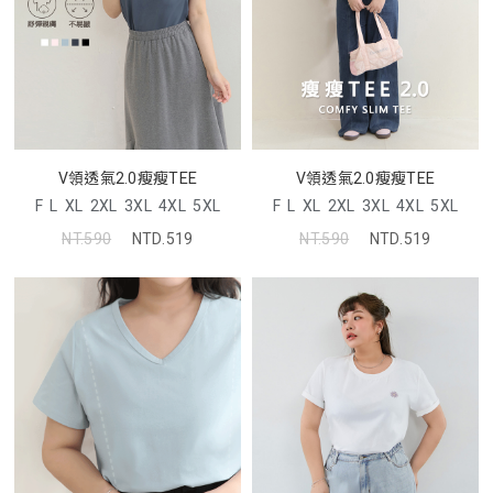
V領透氣2.0瘦瘦TEE
V領透氣2.0瘦瘦TEE
F
L
XL
2XL
3XL
4XL
5XL
F
L
XL
2XL
3XL
4XL
5XL
NT.590
NTD.519
NT.590
NTD.519