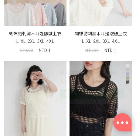
蝴蝶結刺繡木耳邊皺皺上衣
蝴蝶結刺繡木耳邊皺皺上衣
L
XL
2XL
3XL
4XL
L
XL
2XL
3XL
4XL
NT.690
NTD.1
NT.690
NTD.1
歡迎訂閱我們的LINE官方帳號
點擊領取$100紅利金💌
連結 LINE 帳號