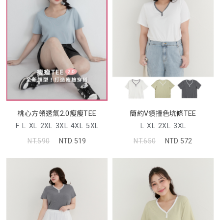
桃心方領透氣2.0瘦瘦TEE
簡約V領撞色坑條TEE
F
L
XL
2XL
3XL
4XL
5XL
L
XL
2XL
3XL
NT.590
NTD.519
NT.650
NTD.572