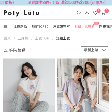
88折！🦄 滿$2500折$300 (可累折）
全館3件88折！🦄 
0
0
NEW
本周新品
熱銷TOP30
涼感研究室
彩虹小馬聯名
門市資
首頁
上身類
上衣TOP
短袖上衣
進階篩選