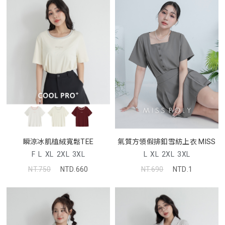
氣質方領假排釦雪紡上衣 MISS
瞬涼冰肌植絨寬鬆TEE
L
XL
2XL
3XL
F
L
XL
2XL
3XL
NT.690
NTD.1
NT.750
NTD.660