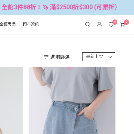
500折$300 (可累折）
全館3件88折！
0
0
全館商品
門市資訊
進階篩選