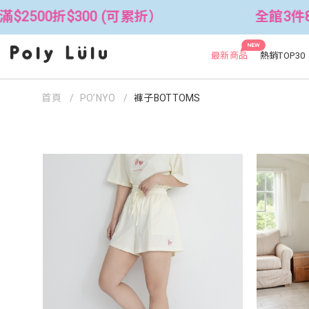
折）
全館3件88折！🦄 滿$2500折$3
NEW
最新商品
熱銷TOP30
首頁
PO’NYO
褲子BOTTOMS