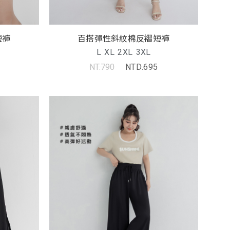
短褲
百搭彈性斜紋棉反褶短褲
L
XL
2XL
3XL
NT.790
NTD.695