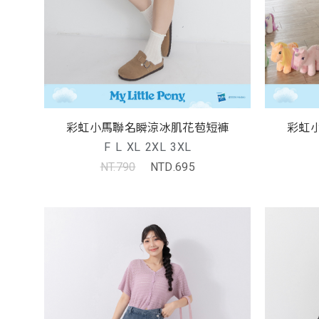
彩虹小馬聯名瞬涼冰肌花苞短褲
彩虹
F
L
XL
2XL
3XL
NT.790
NTD.695