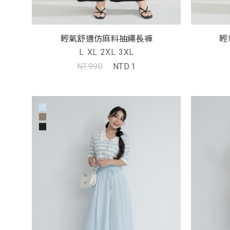
輕氧舒適仿麻料抽繩長褲
輕
L
XL
2XL
3XL
NT.990
NTD.1