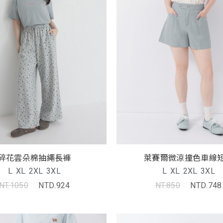
碎花雲朵棉抽繩長褲
萊賽爾微涼撞色車線
L
XL
2XL
3XL
L
XL
2XL
3XL
NT.1050
NTD.924
NT.850
NTD.748