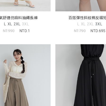
氧舒適仿麻料抽繩長褲
百搭彈性斜紋棉反褶
L
XL
2XL
3XL
L
XL
2XL
3XL
NT.990
NTD.1
NT.790
NTD.695