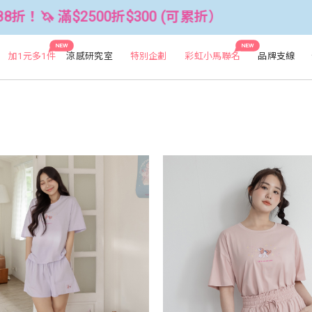
00 (可累折）
全館3件88折！🦄 滿$2
NEW
NEW
加1元多1件
涼感研究室
特別企劃
彩虹小馬聯名
品牌支線