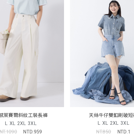
天絲牛仔雙釦刷破短
感萊賽爾斜紋工裝長褲
L
XL
2XL
3XL
L
XL
2XL
3XL
NT.850
NTD.1
NT.1090
NTD.959