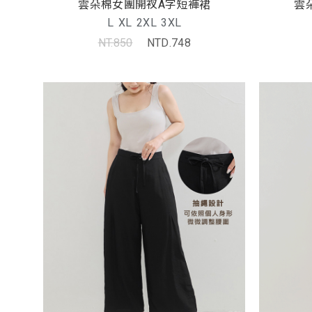
雲朵棉女團開衩A字短褲裙
雲
L
XL
2XL
3XL
NT.850
NTD.748