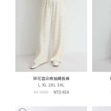
碎花雲朵棉抽繩長褲
L
XL
2XL
3XL
NT.1050
NTD.924