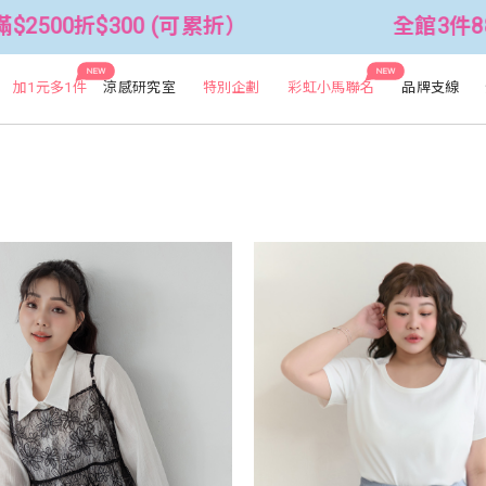
折）
全館3件88折！🦄 滿$2500折$3
NEW
NEW
加1元多1件
涼感研究室
特別企劃
彩虹小馬聯名
品牌支線