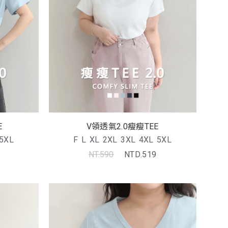
E
V領透氣2.0瘦瘦TEE
5XL
F
L
XL
2XL
3XL
4XL
5XL
NT.590
NTD.519