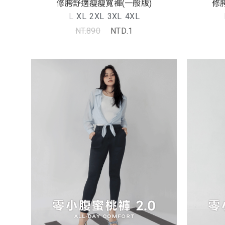
修胯舒適瘦瘦寬褲(一般版)
修
L
XL
2XL
3XL
4XL
NT.890
NTD.1