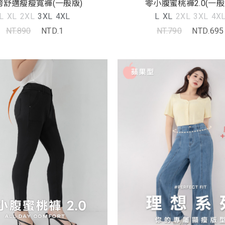
胯舒適瘦瘦寬褲(一般版)
零小腹蜜桃褲2.0(一般
L
XL
2XL
3XL
4XL
L
XL
2XL
3XL
4X
NT.890
NTD.1
NT.790
NTD.695