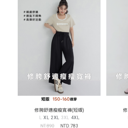
修胯舒適瘦瘦寬褲(短版)
修
L
XL
2XL
3XL
4XL
NT.890
NTD.783