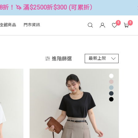
00 (可累折）
全館3件88折！🦄 滿$2
0
0
全館商品
門市資訊
進階篩選