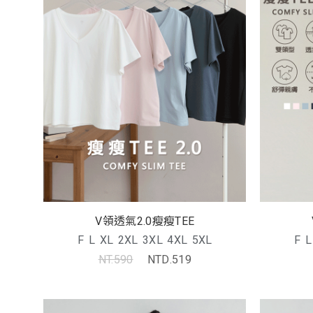
V領透氣2.0瘦瘦TEE
F
L
XL
2XL
3XL
4XL
5XL
F
L
NT.590
NTD.519