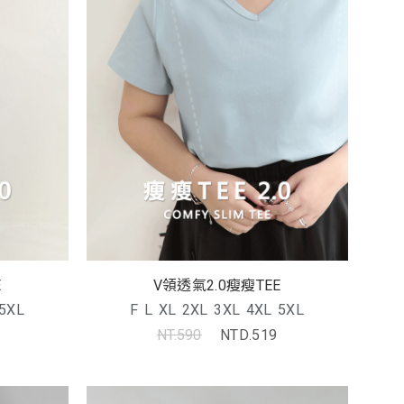
E
V領透氣2.0瘦瘦TEE
5XL
F
L
XL
2XL
3XL
4XL
5XL
NT.590
NTD.519