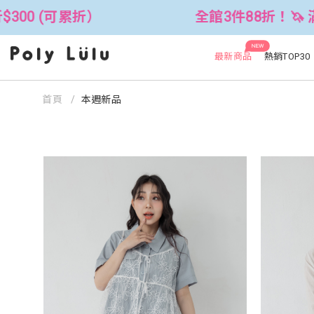
全館3件88折！🦄 滿$2500折$300 (可累
NEW
最新商品
熱銷TOP30
首頁
本週新品