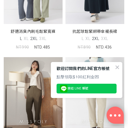
舒適消臭內刷毛鬆緊寬褲
抗起球鬆緊綁帶傘襬長裙
L
XL
2XL
3XL
L
XL
2XL
3XL
NT.990
NTD.485
NT.890
NTD.436
歡迎訂閱我們的LINE官方帳號
點擊領取$100紅利金💌
連結 LINE 帳號