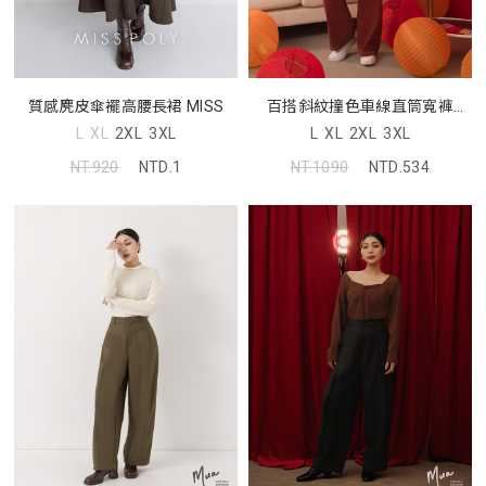
質感麂皮傘襬高腰長裙 MISS
百搭斜紋撞色車線直筒寬褲
(unisex)
L
XL
2XL
3XL
L
XL
2XL
3XL
NT.920
NTD.1
NT.1090
NTD.534