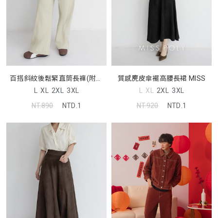
百搭斜紋後鬆緊直筒長褲(附腰
質感麂皮傘襬高腰長裙 MISS
帶)
L
XL
2XL
3XL
L
XL
2XL
3XL
NT.890
NTD.1
NT.920
NTD.1