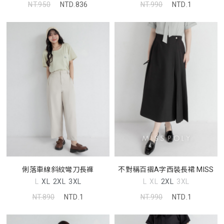
NT.950
NTD.836
NT.990
NTD.1
俐落車線斜紋彎刀長褲
不對稱百褶A字西裝長裙 MISS
L
XL
2XL
3XL
L
XL
2XL
3XL
NT.890
NTD.1
NT.990
NTD.1