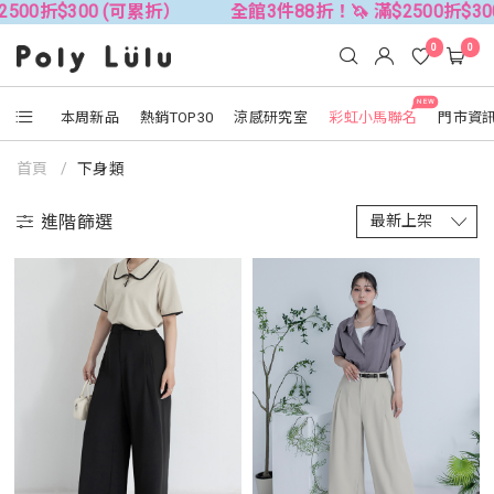
全館3件88折！🦄 滿$2500折$300 (可累折）
全館3
0
0
NEW
本周新品
熱銷TOP30
涼感研究室
彩虹小馬聯名
門市資
首頁
下身類
進階篩選