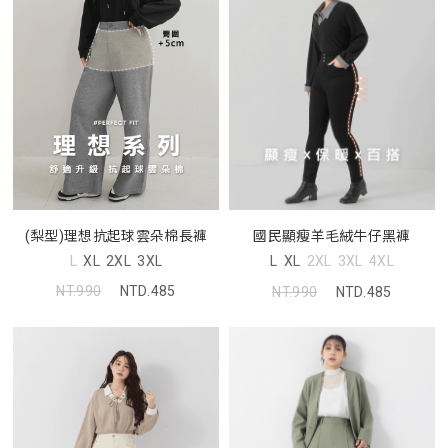
(梨型)理想抗起球雲朵棉長褲
國民顯瘦羊毛絨牛仔黑褲
L
XL
2XL
3XL
L
XL
2XL
3XL
4XL
NT.990
NTD.485
NT.990
NTD.485