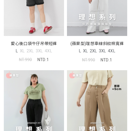
愛心後口袋牛仔吊帶短褲
(蘋果型)理想車線斜紋棉寬褲
L
XL
2XL
3XL
4XL
L
XL
2XL
3XL
4XL
NT.990
NTD.1
NT.990
NTD.1