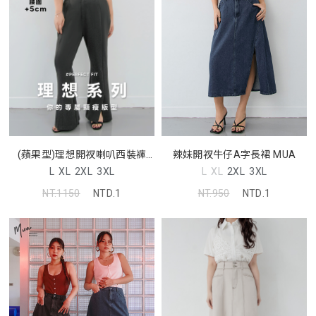
辣妹開衩牛仔A字長裙 MUA
(蘋果型)理想開衩喇叭西裝褲
MISS
L
XL
2XL
3XL
L
XL
2XL
3XL
NT.950
NTD.1
NT.1150
NTD.1