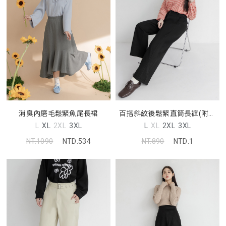
消臭內磨毛鬆緊魚尾長裙
百搭斜紋後鬆緊直筒長褲(附腰
帶)
L
XL
2XL
3XL
L
XL
2XL
3XL
NT.1090
NTD.534
NT.890
NTD.1