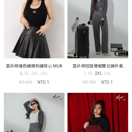
雲朵棉撞色蝴蝶刺繡背心 MUA
雲朵棉短版連帽雙拉鍊外套
MUA
L
XL
2XL
3XL
L
XL
2XL
3XL
NT.690
NTD.1
NT.750
NTD.1