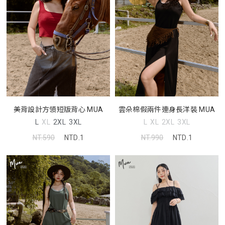
美背設計方領短版背心 MUA
雲朵棉假兩件連身長洋裝 MUA
L
XL
2XL
3XL
L
XL
2XL
3XL
NT.590
NTD.1
NT.990
NTD.1