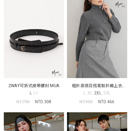
2WAY可拆式皮帶腰封 MUA
粗針高領百搭寬鬆針織上衣
(unisex)
L
L+
L
XL
2XL
3XL
NT.790
NTD.308
NT.950
NTD.466