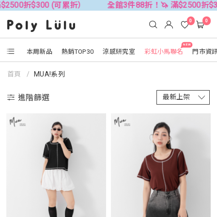
）
全館3件88折！🦄 滿$2500折$300 (可累折）
全館
0
0
NEW
本周新品
熱銷TOP30
涼感研究室
彩虹小馬聯名
門市資
首頁
MUA!系列
進階篩選