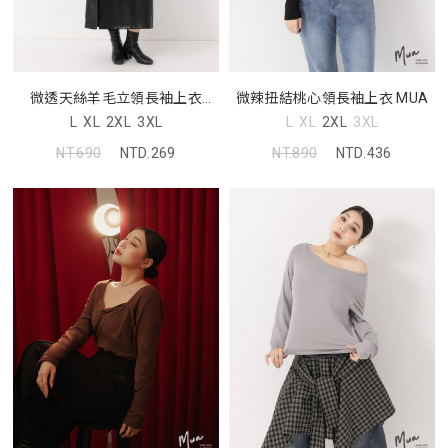
微透天絲羊毛立領長袖上衣
微辣扭結桃心領長袖上衣 MUA
MUA
L
XL
2XL
3XL
L
XL
2XL
3XL
NT.690
NTD.269
NT.890
NTD.436