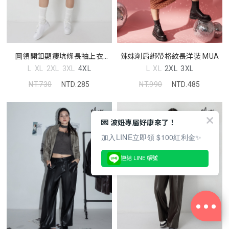
圓領開釦顯瘦坑條長袖上衣
辣妹削肩綁帶格紋長洋裝 MUA
MUA
L
XL
2XL
3XL
4XL
L
XL
2XL
3XL
NT.730
NTD.285
NT.990
NTD.485
💌 波妞專屬好康來了！
加入LINE立即領 $100紅利金✨
連結 LINE 帳號