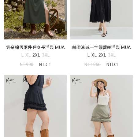
雲朵棉假兩件連身長洋裝 MUA
絲滑涼感一字領蕾絲洋裝 MUA
L
XL
2XL
3XL
L
XL
2XL
3XL
NT.990
NTD.1
NT.1250
NTD.1