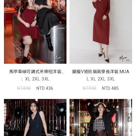
馬甲車線可調式吊帶短洋裝
顯瘦V領抓褶兩穿長洋裝 MUA
MUA
L
XL
2XL
3XL
L
XL
2XL
3XL
NT.890
NTD.436
NT.990
NTD.485