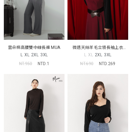
雲朵棉高腰雙中線長褲 MUA
微透天絲羊毛立領長袖上衣
MUA
L
XL
2XL
3XL
L
XL
2XL
3XL
NT.950
NTD.1
NT.690
NTD.269