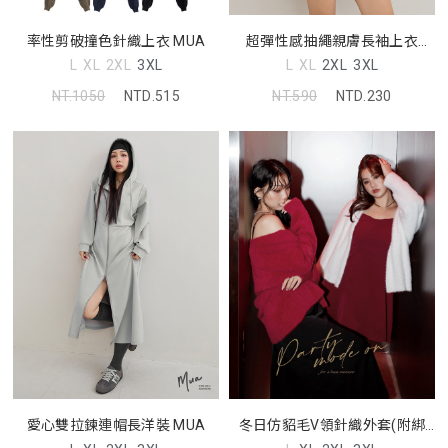
率性剪破撞色針織上衣 MUA
超彈性感抽繩親膚長袖上衣
MUA
L
XL
2XL
3XL
L
XL
2XL
3XL
NT.1050
NTD.515
NT.590
NTD.230
愛心雙拉鍊連帽長洋裝 MUA
冬日仿貂毛V領針織外套(附綁
帶) MUA