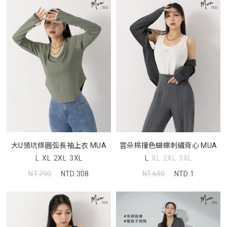
大U領坑條圓弧長袖上衣 MUA
雲朵棉撞色蝴蝶刺繡背心 MUA
L
XL
2XL
3XL
L
XL
2XL
3XL
NT.790
NTD.308
NT.690
NTD.1